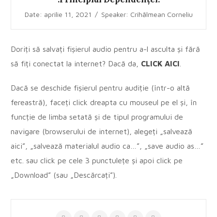
Date: aprilie 11, 2021
/
Speaker: Crihălmean Corneliu
Doriți să salvați fișierul audio pentru a-l asculta și fără
să fiți conectat la internet? Dacă da,
CLICK AICI
.
Dacă se deschide fișierul pentru audiție (într-o altă
fereastră), faceți click dreapta cu mouseul pe el și, în
funcție de limba setată și de tipul programului de
navigare (browserului de internet), alegeți „salvează
aici”, „salvează materialul audio ca…”, „save audio as…”
etc. sau click pe cele 3 punctulețe și apoi click pe
„Download” (sau „Descărcați”).