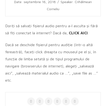
Date: septembrie 16, 2018
/
Speaker: Crihălmean
Corneliu
Doriți să salvați fișierul audio pentru a-l asculta și fără
să fiți conectat la internet? Dacă da,
CLICK AICI
.
Dacă se deschide fișierul pentru audiție (într-o altă
fereastră), faceți click dreapta cu mouseul pe el și, în
funcție de limba setată și de tipul programului de
navigare (browserului de internet), alegeți „salvează
aici”, „salvează materialul audio ca …”, „save file as …”
etc.