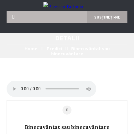
SUSȚINEȚI-NE
DETALII
Home
Predici
Binecuvântat sau
binecuvântare
Binecuvântat sau binecuvântare